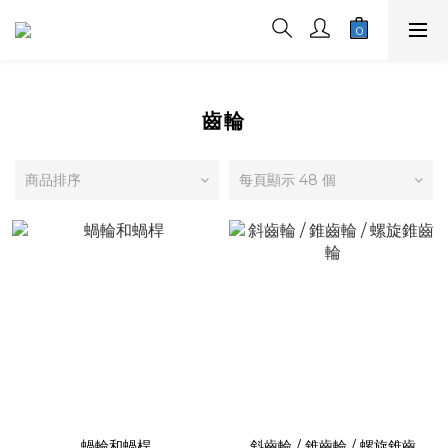
齒輪
商品排序
每頁顯示 48 個
蝸輪和蝸桿
斜齒輪 / 錐齒輪 / 螺旋錐齒