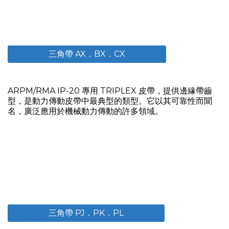
三角帶 AX．BX．CX
ARPM/RMA IP-20 專用 TRIPLEX 皮帶，提供邊緣帶齒
型，是動力傳動皮帶中最典型的類型。它以其可靠性而聞
名，廣泛應用於機械動力傳動的許多領域。
三角帶 PJ．PK．PL