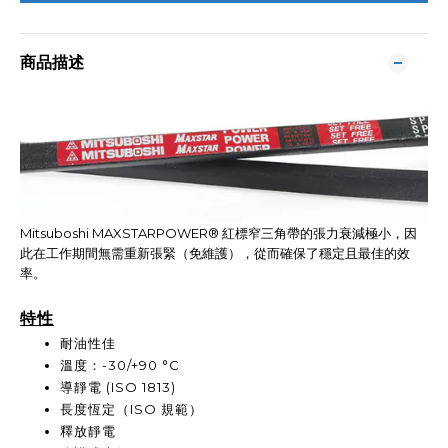
商品描述
Mitsuboshi MAXSTARPOWER® 紅標窄三角帶的張力衰減極小，因
此在工作期間無需重新張緊（免維護），從而確保了穩定且最佳的效
率。
特性
耐油性佳
溫度：-30/+90 °C
導靜電 (ISO 1813)
長度恆定（ISO 規範）
釋放靜電