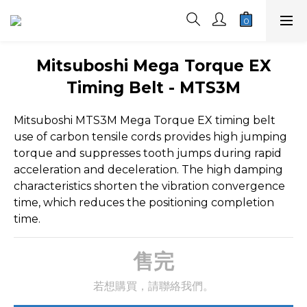
Mitsuboshi Mega Torque EX
Timing Belt - MTS3M
Mitsuboshi MTS3M Mega Torque EX timing belt 
use of carbon tensile cords provides high jumping 
torque and suppresses tooth jumps during rapid 
acceleration and deceleration. The high damping 
characteristics shorten the vibration convergence 
time, which reduces the positioning completion 
time.
售完
若想購買，請聯絡我們。