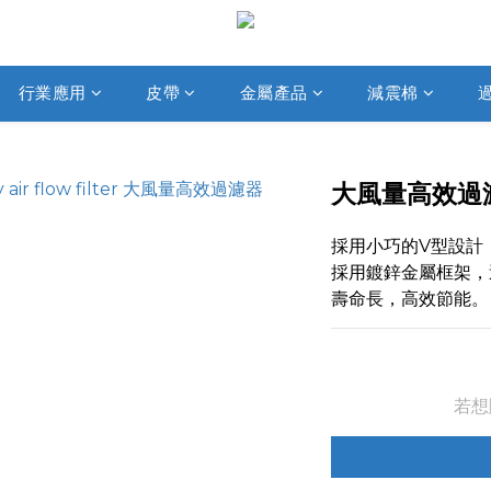
行業應用
皮帶
金屬產品
減震棉
大風量高效過
採用小巧的V型設計，
採用鍍鋅金屬框架，
壽命長，高效節能。
若想