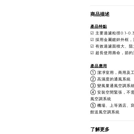
商品描述
產品特點
☑ 主要過濾粒徑0.1-0
☑ 採用金屬鍍鋅外框，
☑ 有效過濾面積大、
☑ 超長使用壽命，節
產品應用
① 潔凈室用，商用及
② 高濕度的通風系統
③ 變風量通風空調系
④ 安裝空間緊張，不
風空調系統
⑤ 機場、上等酒店、
館送風空調系統
了解更多