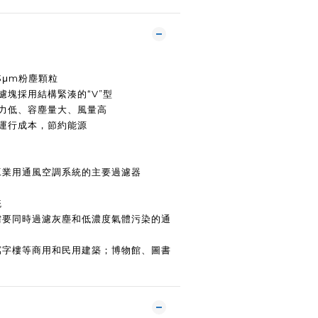
.3μm粉塵顆粒
濾塊採用結構緊湊的“V”型
阻力低、容塵量大、風量高
約運行成本，節約能源
工業用通風空調系統的主要過濾器
統
需要同時過濾灰塵和低濃度氣體污染的通
寫字樓等商用和民用建築；博物館、圖書