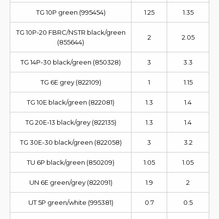
TG 10P green (995454)
1.25
1.35
TG 10P-20 FBRC/NSTR black/green
2
2.05
(855644)
TG 14P-30 black/green (850328)
3
3.3
TG 6E grey (822109)
1
1.15
TG 10E black/green (822081)
1.3
1.4
TG 20E-13 black/grey (822135)
1.3
1.4
TG 30E-30 black/green (822058)
3
3.2
TU 6P black/green (850209)
1.05
1.05
UN 6E green/grey (822091)
1.9
2
UT 5P green/white (995381)
0.7
0.5