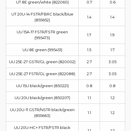
UT 8E green/white (822060)
0.7
0.6
UT 20U-14 FSTR/FBRC black/blue
1.4
1.4
(855652)
UU 15A-17 FSTR/FSTR green
1.7
1.9
(995473)
UU 8E green (995451)
1.5
1.7
UU 25E-27 GSTR/GL green (820002)
2.7
3.05
UU 25E-27 FSTR/GL green (822088)
2.7
3.05
UU 15U black/green (850221)
0.8
0.8
UU 20U black/green (850207)
1.1
1.2
UU 20U-11 GSTR/NSTR black/green
1.1
1.2
(855663)
UU 20U-HC+ FSTR/FSTR black
1.1
1.2