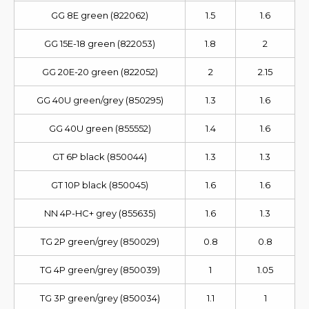
GG 8E green (822062)
1.5
1.6
GG 15E-18 green (822053)
1.8
2
GG 20E-20 green (822052)
2
2.15
GG 40U green/grey (850295)
1.3
1.6
GG 40U green (855552)
1.4
1.6
GT 6P black (850044)
1.3
1.3
GT 10P black (850045)
1.6
1.6
NN 4P-HC+ grey (855635)
1.6
1.3
TG 2P green/grey (850029)
0.8
0.8
TG 4P green/grey (850039)
1
1.05
TG 3P green/grey (850034)
1.1
1