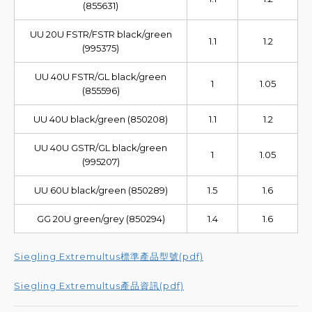
(855631)
UU 20U FSTR/FSTR black/green
1.1
1.2
(995375)
UU 40U FSTR/GL black/green
1
1.05
(855596)
UU 40U black/green (850208)
1.1
1.2
UU 40U GSTR/GL black/green
1
1.05
(995207)
UU 60U black/green (850289)
1.5
1.6
GG 20U green/grey (850294)
1.4
1.6
Siegling Extremultus標準產品型號(pdf)
Siegling Extremultus產品資訊(pdf)