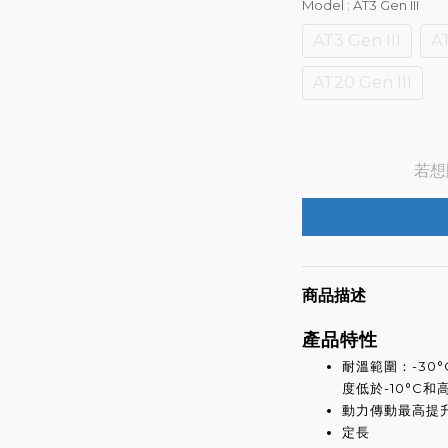
Model
: AT3 Gen III
AT3 Gen III
AT
AT20 Gen III
若想
商品描述
產品特性
耐溫範圍：-30
度低於-10°C和
動力傳動最高提升
定長