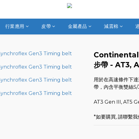
行業應用
皮帶
金屬產品
減震棉
Continental
步帶 - AT3, A
用於在高速條件下達
帶，內含平衡雙絲S
AT3 Gen III, AT5 Ge
*如要購買, 請聯繫我