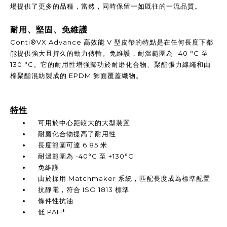
場提供了更多的品種，當然，同時保留一如既往的一流品質。
耐用、堅固、免維護
Conti®VX Advance 高效能 V 型皮帶的特點是在任何長度下都
能提供強大且持久的動力傳輸。免維護，耐溫範圍為 -40 °C 至
130 °C。它的耐用性增強歸功於耐磨化合物、聚酯張力線繩和由
棉聚酯混紡製成的 EPDM 飾面覆蓋織物。
特性
可用於中心距較大的大型裝置
耐磨化合物提高了耐用性
長度範圍可達 6.85 米
耐溫範圍為 -40°C 至 +130°C
免維護
由於採用 Matchmaker 系統，匹配長度成為標準配置
抗靜電，符合 ISO 1813 標準
條件性抗油
低 PAH*