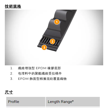
技術規格
纖維增強型 EPDM 橡膠底部
包埋料中的聚酯纖維受拉構件
EPDM 飾面型棉滌混紡覆蓋織物
尺寸