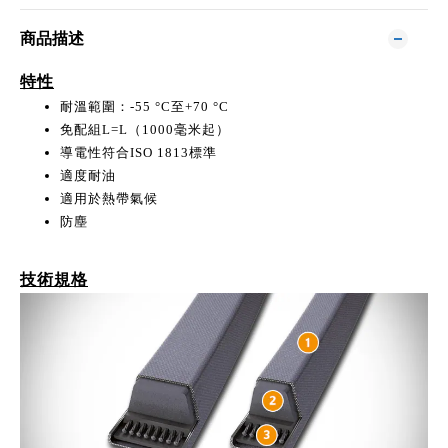
商品描述
特性
耐溫範圍：-55 °C至+70 °C
免配組L=L（1000毫米起）
導電性符合ISO 1813標準
適度耐油
適用於熱帶氣候
防塵
技術規格