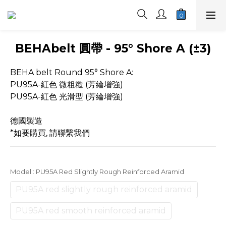
BEHAbelt 圓帶 - 95° Shore A (±3)
BEHA belt Round 95° Shore A:
PU95A-紅色 微粗糙 (芳綸增強)
PU95A-紅色 光滑型 (芳綸增強)
德國製造
*如要購買, 請聯繫我們
Model
: PU95A Red Slightly Rough Reinforced Aramid
PU95A red slightly rough reinforced aramid
PU95A red smooth reinforced aramid