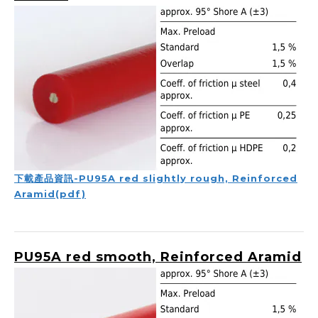
下載產品資訊-PU95A red slightly rough, Reinforced
Aramid(pdf)
PU95A red smooth, Reinforced Aramid