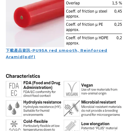
下載產品資訊-PU95A red smooth, Reinforced
Aramid(pdf)