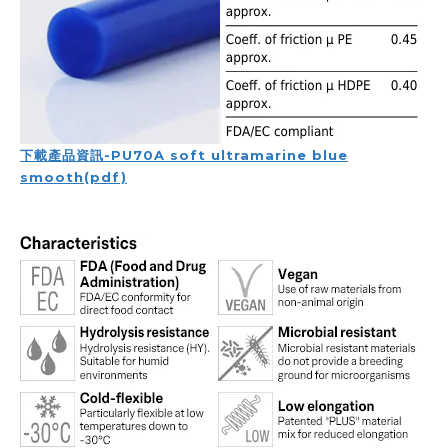
下載產品資訊-PU70A soft ultramarine blue
smooth(pdf)