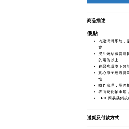
商品描述
優點
內建潤滑系統，
案
浸油燒結襯套運轉
的兩倍以上
在惡劣環境下效
實心滾子經過特
性
噴丸處理，增強
表面硬化軸承銷
EPX 簡易插銷
送貨及付款方式