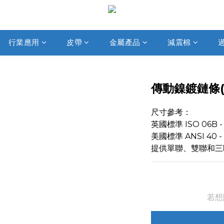
行業應用
皮帶
金屬產品
減震棉
傳動鎳鍍鏈條(
尺寸參考：
英國標準 ISO 06B -
美國標準 ANSI 40 -
提供單聯、雙聯和三
若想