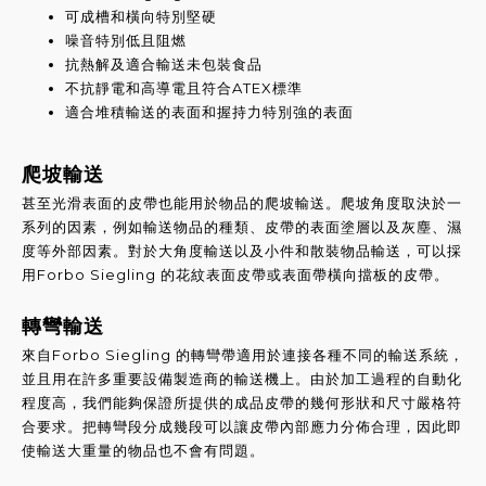
可成槽和橫向特別堅硬
噪音特別低且阻燃
抗熱解及適合輸送未包裝食品
不抗靜電和高導電且符合ATEX標準
適合堆積輸送的表面和握持力特別強的表面
爬坡輸送
甚至光滑表面的皮帶也能用於物品的爬坡輸送。爬坡角度取決於一
系列的因素，例如輸送物品的種類、皮帶的表面塗層以及灰塵、濕
度等外部因素。
對於大角度輸送以及小件和散裝物品輸送，可以採
用Forbo Siegling 的花紋表面皮帶或表面帶橫向擋板的皮帶。
轉彎輸送
來自Forbo Siegling 的轉彎帶適用於連接各
種不同的輸送系統，
並且用在許多重要設備製造商的輸送機上。
由於加工過程的自動化
程度高，我們能夠保證所提供的成品
皮帶的幾何形狀和尺寸嚴格符
合要求。
把轉彎段分成幾段可以讓皮帶內部應力分佈合理，因此即
使輸
送大重量的物品也不會有問題。