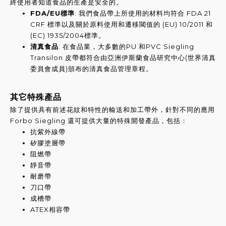
終使用者知道食品的生產是安全的。
FDA/EU標準
: 我們食品帶上所使用的材料均符合 FDA 21
CRF 標準以及關於原料使用和遷移閾值的 (EU) 10/2011 和
(EC) 1935/2004標準。
清真食品
: 在食品業，大多數的PU 和PVC Siegling
Transilon 皮帶都符合由亞洲伊斯蘭食品研究中心(世界清真
委員會成員)頒布的清真食品管理章程。
其它特殊產品
除了提供具有前述花紋和特性的輸送和加工帶外，針對不同的應
用
Forbo Siegling 還可提供大量的特殊開發產品
，
包括：
抗紫外線帶
矽膠塗層帶
阻燃帶
靜音帶
耐磨帶
刀口帶
成槽帶
ATEX相容帶