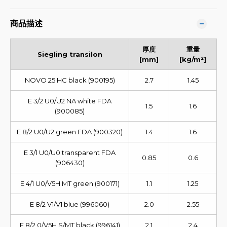
商品描述
厚度
重量
Siegling transilon
[mm]
[kg/m²]
NOVO 25 HC black (900195)
2.7
1.45
E 3/2 U0/U2 NA white FDA
1.5
1.6
(900085)
E 8/2 U0/U2 green FDA (900320)
1.4
1.6
E 3/1 U0/U0 transparent FDA
0.85
0.6
(906430)
E 4/1 U0/V5H MT green (900171)
1.1
1.25
E 8/2 V1/V1 blue (996060)
2.0
2.55
E 8/2 0/V5H S/MT black (996141)
2.1
2.4