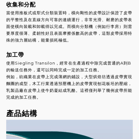
收集和分配
當使用推板式或犁式分類裝置時，橫向剛性的皮帶設計保證了皮帶
的平整性及在直線方向可靠的連續運行，非常光滑、耐磨的皮帶表
面使橫向裝載和卸載得以完成。而橫向分類機（例如行李房）則需
要厚度很薄、柔韌性好且表面摩擦係數高的皮帶，這類皮帶採用特
殊的強力層結構，能量損耗極低。
加工帶
使用Siegling Transilon，經常在生產過程中除完成普通的A到B
的輸送任務外，還可以同時完成一定的加工任務。
例如，紡織業在皮帶上完成薄網的鋪設，大型烘焙坊透過皮帶實現
麵團的成型，木工行業透過預壓機上的皮帶實現刨花板坯的壓縮，
乳製品廠在皮帶上使牛奶凝結成乳酪。這裡僅列舉了幾例皮帶所能
完成的加工任務。
產品結構