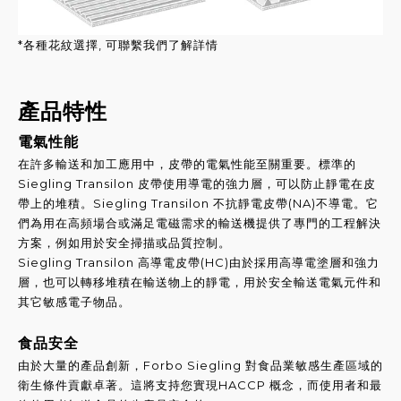
*各種花紋選擇, 可聯繫我們了解詳情
產品特性
電氣性能
在許多輸送和加工應用中，皮帶的電氣性能至關重
要。標準的
Siegling Transilon 皮帶
使用導電的強力層，可以防止靜電在皮
帶上的堆積。
Siegling Transilon 不抗靜電皮帶
(NA)不導電。它
們為用在高頻場合或滿足電磁需求
的輸送機提供了專門的工程解決
方案，例如用於安
全掃描或品質控制。
Siegling Transilon 高導電皮帶
(HC)由於採用高導電塗層和強力
層，也可以轉移堆
積在輸送物上的靜電，用於安全輸送電氣元件和
其
它敏感電子物品。
食品安全
由於大量的產品創新，Forbo Siegling 對食品業敏感生產區域的
衛生條件貢獻卓著。這將支持您實現HACCP 概念，而使用者和最