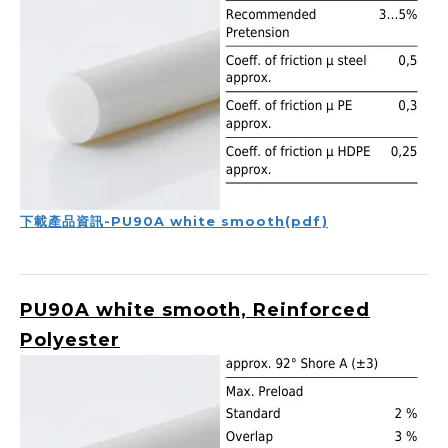
下載產品資訊-PU90A white smooth(pdf)
PU90A white smooth, Reinforced
Polyester