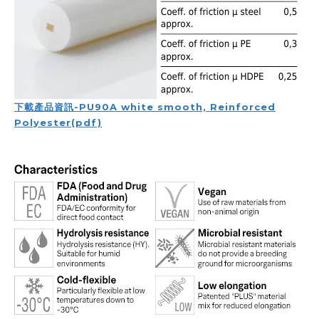
下載產品資訊-PU90A white smooth, Reinforced
Polyester(pdf)